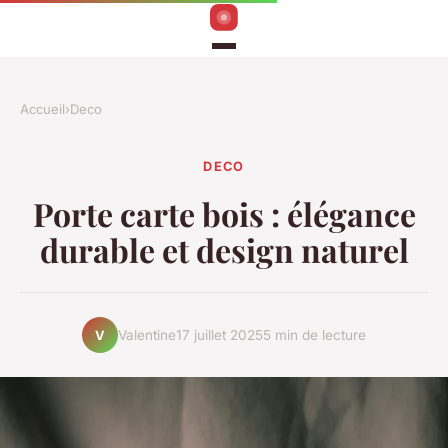
Accueil
›
Deco
DECO
Porte carte bois : élégance
durable et design naturel
Valentine
17 juillet 2025
5 min de lecture
V