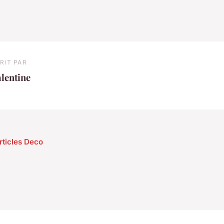
RIT PAR
lentine
rticles Deco