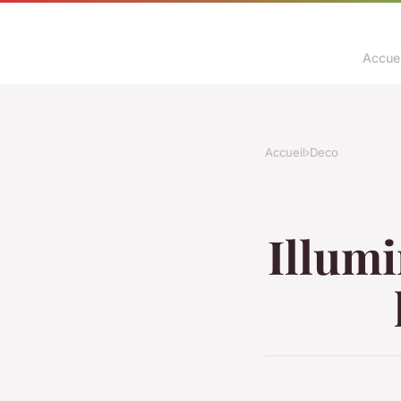
Accuei
Accueil
›
Deco
Illumi