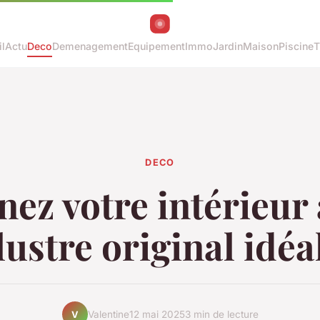
l
Actu
Deco
Demenagement
Equipement
Immo
Jardin
Maison
Piscine
T
DECO
nez votre intérieur 
lustre original idéa
Valentine
12 mai 2025
3 min de lecture
V