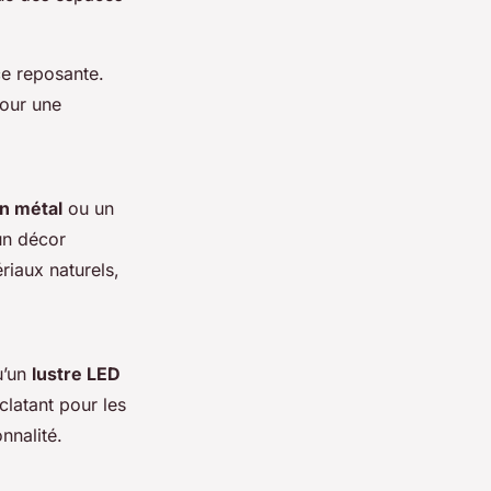
e reposante.
pour une
en métal
ou un
un décor
iaux naturels,
u’un
lustre LED
clatant pour les
onnalité.