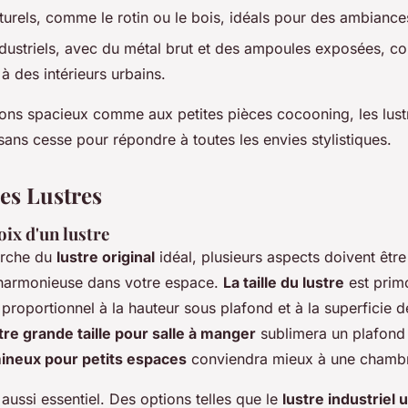
turels, comme le rotin ou le bois, idéals pour des ambianc
ndustriels, avec du métal brut et des ampoules exposées, c
à des intérieurs urbains.
ons spacieux comme aux petites pièces cocooning, les lus
sans cesse pour répondre à toutes les envies stylistiques.
des Lustres
oix d'un lustre
erche du
lustre original
idéal, plusieurs aspects doivent êtr
 harmonieuse dans votre espace.
La taille du lustre
est primo
roportionnel à la hauteur sous plafond et à la superficie de
tre grande taille pour salle à manger
sublimera un plafond 
mineux pour petits espaces
conviendra mieux à une chambr
t aussi essentiel. Des options telles que le
lustre industriel 