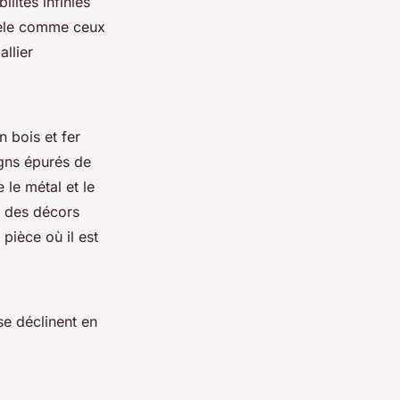
ilités infinies
odèle comme ceux
llier
 bois et fer
igns épurés de
le métal et le
r des décors
pièce où il est
se déclinent en