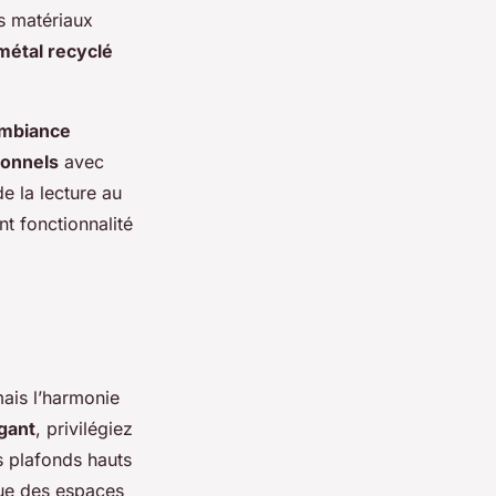
es matériaux
métal recyclé
mbiance
ionnels
avec
e la lecture au
nt fonctionnalité
mais l’harmonie
égant
, privilégiez
es plafonds hauts
que des espaces