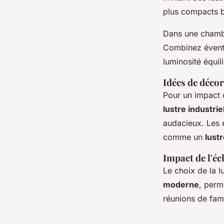
plus compacts b
Dans une chamb
Combinez éventu
luminosité équil
Idées de décor
Pour un impact 
lustre industrie
audacieux. Les 
comme un
lust
Impact de l'éc
Le choix de la l
moderne
, perm
réunions de famil