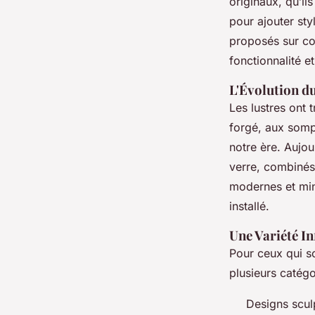
originaux, qu’ils
pour ajouter st
proposés sur 
fonctionnalité e
L'Évolution du
Les lustres ont 
forgé, aux sompt
notre ère. Aujo
verre, combinés
modernes et mini
installé.
Une Variété In
Pour ceux qui s
plusieurs catégo
Designs sculp