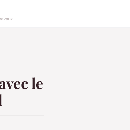
ravaux
avec le
l