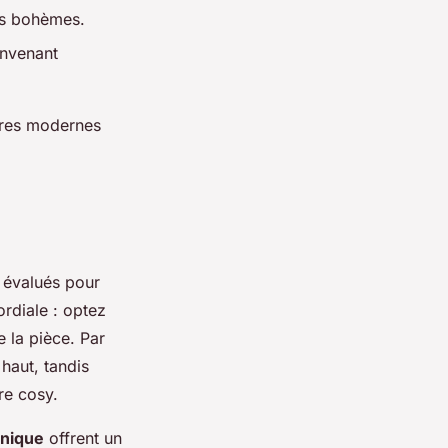
es bohèmes.
onvenant
tres modernes
e évalués pour
rdiale : optez
 la pièce. Par
haut, tandis
e cosy.
unique
offrent un