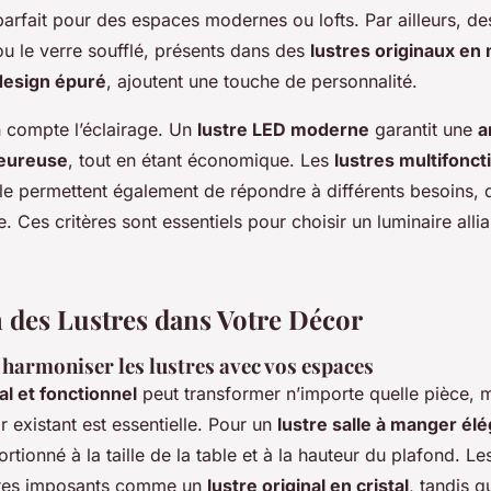
parfait pour des espaces modernes ou lofts. Par ailleurs, d
u le verre soufflé, présents dans des
lustres originaux en 
design épuré
, ajoutent une touche de personnalité.
n compte l’éclairage. Un
lustre LED moderne
garantit une
a
leureuse
, tout en étant économique. Les
lustres multifonct
ble permettent également de répondre à différents besoins, d
. Ces critères sont essentiels pour choisir un luminaire allia
n des Lustres dans Votre Décor
 harmoniser les lustres avec vos espaces
al et fonctionnel
peut transformer n’importe quelle pièce, 
 existant est essentielle. Pour un
lustre salle à manger él
tionné à la taille de la table et à la hauteur du plafond. L
stres imposants comme un
lustre original en cristal
, tandis 