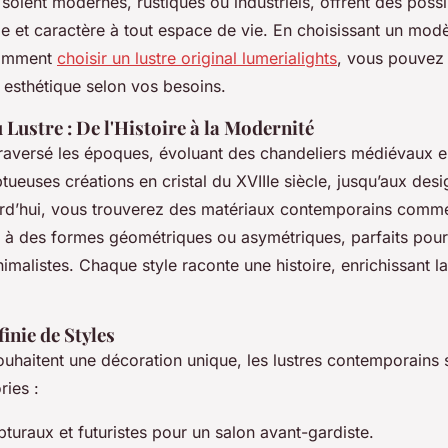
 soient modernes, rustiques ou industriels, offrent des possib
yle et caractère à tout espace de vie. En choisissant un m
comment
choisir un lustre original lumerialights
, vous pouvez a
t esthétique selon vos besoins.
 Lustre : De l'Histoire à la Modernité
traversé les époques, évoluant des chandeliers médiévaux en
ueuses créations en cristal du XVIIIe siècle, jusqu’aux des
urd’hui, vous trouverez des matériaux contemporains comme 
 à des formes géométriques ou asymétriques, parfaits pou
malistes. Chaque style raconte une histoire, enrichissant la 
finie de Styles
ouhaitent une décoration unique, les lustres contemporains 
ries :
turaux et futuristes pour un salon avant-gardiste.