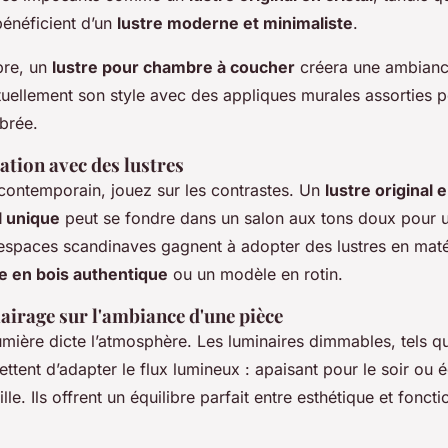
énéficient d’un
lustre moderne et minimaliste
.
re, un
lustre pour chambre à coucher
créera une ambianc
ellement son style avec des appliques murales assorties 
ibrée.
ation avec des lustres
contemporain, jouez sur les contrastes. Un
lustre original 
l unique
peut se fondre dans un salon aux tons doux pour 
espaces scandinaves gagnent à adopter des lustres en matér
re en bois authentique
ou un modèle en rotin.
lairage sur l'ambiance d'une pièce
umière dicte l’atmosphère. Les luminaires dimmables, tels q
ettent d’adapter le flux lumineux : apaisant pour le soir ou é
le. Ils offrent un équilibre parfait entre esthétique et foncti