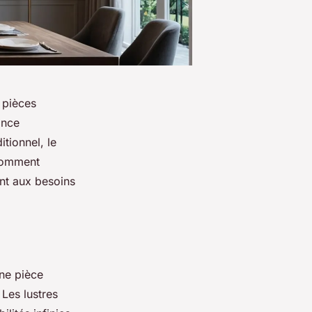
s pièces
ance
tionnel, le
 comment
ant aux besoins
une pièce
 Les lustres