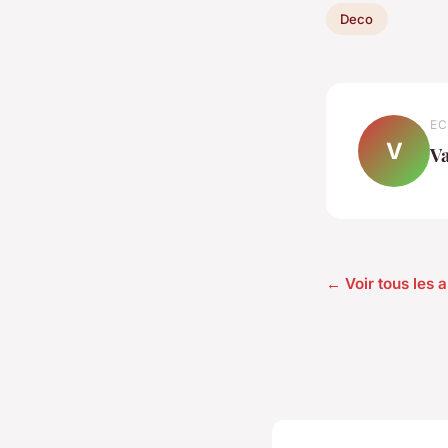
Deco
EC
V
Va
← Voir tous les a