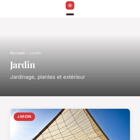
Accueil
› Jardin
Jardin
Jardinage, plantes et extérieur
JARDIN