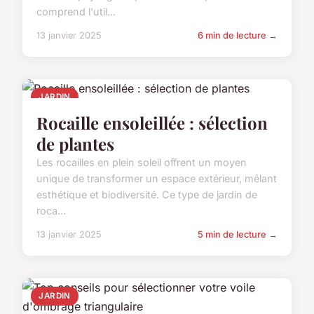
comprend l'util...
13 janvier 2025
6 min de lecture →
JARDIN
Rocaille ensoleillée : sélection
de plantes
Les rocailles en plein soleil offrent un moyen
unique de transformer un espace extérieur, mêlant
esthétique et biodiversité. Ce type de jardin de
roca...
13 janvier 2025
5 min de lecture →
JARDIN