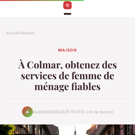
Accueil
›
Maison
MAISON
À Colmar, obtenez des
services de femme de
ménage fiables
Aubine
08/06/2026 19:31
10 min de lecture
A