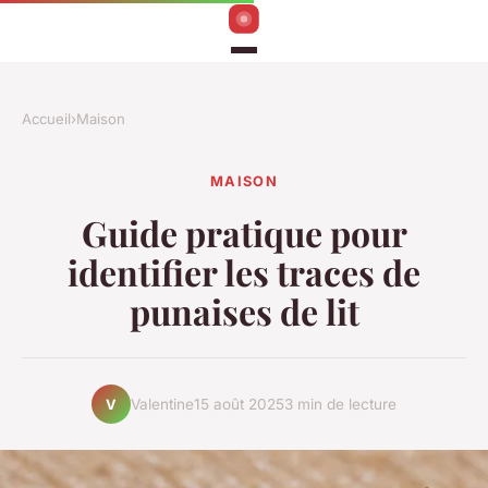
Accueil
›
Maison
MAISON
Guide pratique pour
identifier les traces de
punaises de lit
Valentine
15 août 2025
3 min de lecture
V