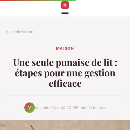
Accueil
›
Maison
MAISON
Une seule punaise de lit :
étapes pour une gestion
efficace
Valentine
14 août 2025
5 min de lecture
V