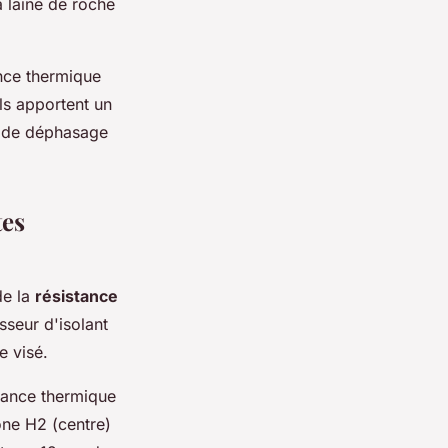
a laine de roche
ance thermique
ls apportent un
té de déphasage
tes
de la
résistance
sseur d'isolant
e visé.
tance thermique
ne H2 (centre)