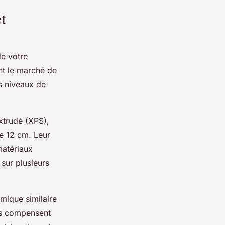
et
de votre
ent le marché de
s niveaux de
xtrudé (XPS),
e 12 cm. Leur
 matériaux
 sur plusieurs
mique similaire
ls compensent