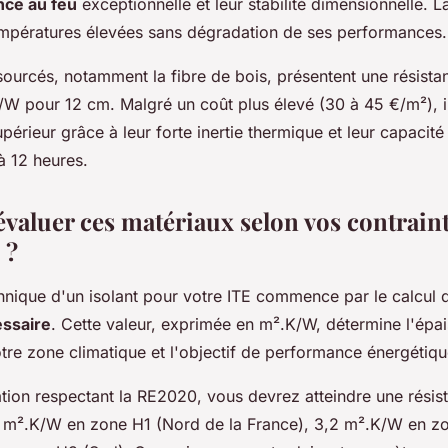
nce au feu
exceptionnelle et leur stabilité dimensionnelle. L
mpératures élevées sans dégradation de ses performances.
sourcés, notamment la fibre de bois, présentent une résist
/W pour 12 cm. Malgré un coût plus élevé (30 à 45 €/m²), i
périeur grâce à leur forte inertie thermique et leur capaci
à 12 heures.
aluer ces matériaux selon vos contrain
 ?
chnique d'un isolant pour votre ITE commence par le calcul 
ssaire
. Cette valeur, exprimée en m².K/W, détermine l'épai
tre zone climatique et l'objectif de performance énergétiqu
tion respectant la RE2020, vous devrez atteindre une résis
 m².K/W en zone H1 (Nord de la France), 3,2 m².K/W en zo