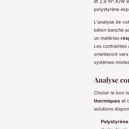
et 2,9 m².K/W e
polystyrène exp
L'analyse de vo
béton banché ac
un matériau
res
Les contraintes
orienteront ver
systèmes mixtes
Analyse co
Choisir le bon i
thermiques
et d
solutions dispon
Polystyrène