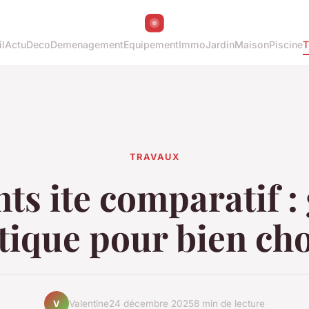
l
Actu
Deco
Demenagement
Equipement
Immo
Jardin
Maison
Piscine
T
TRAVAUX
nts ite comparatif :
tique pour bien cho
Valentine
24 décembre 2025
8 min de lecture
V