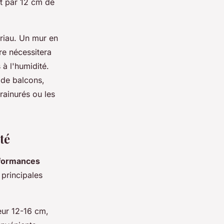
t par 12 cm de
ériau. Un mur en
re nécessitera
 à l'humidité.
 de balcons,
rainurés ou les
té
formances
 principales
ur 12-16 cm,