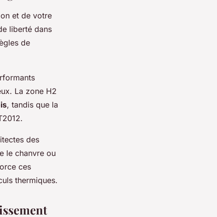
ion et de votre
e liberté dans
règles de
erformants
reux. La zone H2
is
, tandis que la
RT2012.
itectes des
e le chanvre ou
orce ces
culs thermiques.
tissement