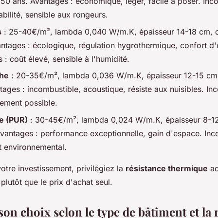
 50 ans. Avantages : économique, léger, facile à poser. Inco
bilité, sensible aux rongeurs.
s
: 25-40€/m², lambda 0,040 W/m.K, épaisseur 14-18 cm, d
ntages : écologique, régulation hygrothermique, confort d'
 : coût élevé, sensible à l'humidité.
che
: 20-35€/m², lambda 0,036 W/m.K, épaisseur 12-15 cm,
ages : incombustible, acoustique, résiste aux nuisibles. Inc
ssement possible.
e (PUR)
: 30-45€/m², lambda 0,024 W/m.K, épaisseur 8-12
Avantages : performance exceptionnelle, gain d'espace. Inco
t environnemental.
otre investissement, privilégiez la
résistance thermique
ad
plutôt que le prix d'achat seul.
on choix selon le type de bâtiment et la 