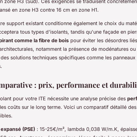
n zone H3 (Sud). Ces exigences se traduisent concrètemen
ansé en zone H3 contre 16 cm en zone H1.
tre support existant conditionne également le choix du mat
ceptera tous types d'isolants, tandis qu'une façade en pier
pirant comme la fibre de bois
pour éviter les désordres liés
 architecturales, notamment la présence de modénatures ou
s des solutions techniques spécifiques comme les panneaux 
.
mparative : prix, performance et durabili
solant pour votre ITE nécessite une analyse précise des
per
es coûts sur le long terme. Voici un comparatif détaillé des
ibles.
 expansé (PSE)
: 15-25€/m², lambda 0,038 W/m.K, épaisse