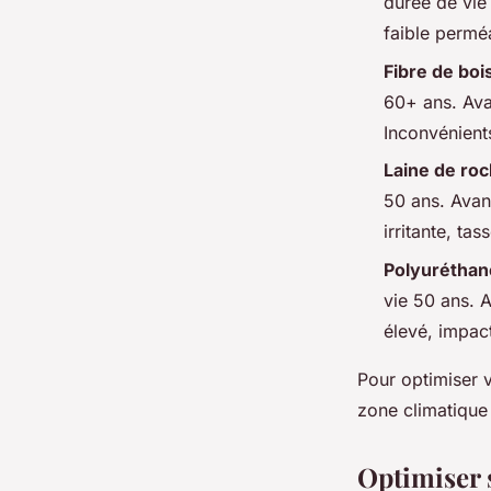
durée de vie
faible perméa
Fibre de boi
60+ ans. Ava
Inconvénients
Laine de ro
50 ans. Avant
irritante, ta
Polyuréthan
vie 50 ans. 
élevé, impac
Pour optimiser v
zone climatique 
Optimiser s