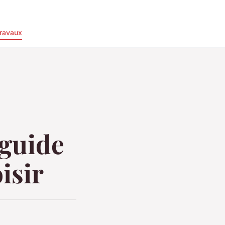
ravaux
 guide
isir