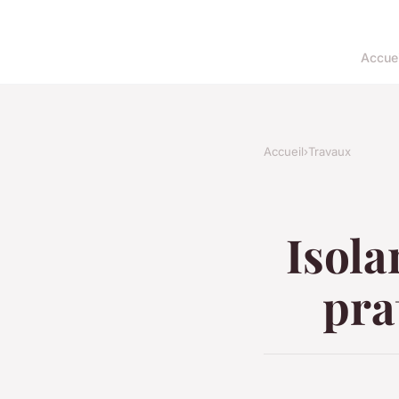
Accuei
Accueil
›
Travaux
Isola
pra