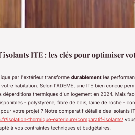
isolants ITE : les clés pour optimiser vo
mique par l'extérieur transforme
durablement
les performan
 votre habitation. Selon l'ADEME, une ITE bien conçue perm
 déperditions thermiques d'un logement en 2024. Mais face 
sponibles - polystyrène, fibre de bois, laine de roche - co
l pour votre projet ? Notre comparatif détaillé des isolants I
.fr/isolation-thermique-exterieure/comparatif-isolants/
vous
apté à vos contraintes techniques et budgétaires.