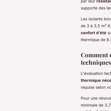
par leur
résista
supporte des te
Les isolants bio
de 3 à 3,5 m².K
confort d'été
su
thermique de 8 
Comment év
techniques
L'évaluation te
thermique néce
requise selon vo
Pour une rénova
minimale de 3,7