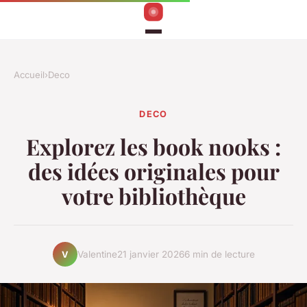
Accueil
›
Deco
DECO
Explorez les book nooks :
des idées originales pour
votre bibliothèque
Valentine
21 janvier 2026
6 min de lecture
V