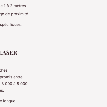
de 1 à 2 mètres
age de proximité
spécifiques,
s LASER
ches
mpromis entre
nt 3 000 à 8 000
es.
ge longue