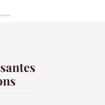
ravaux
ssantes
ons