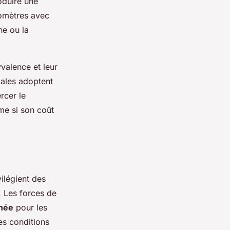
oduire une
lomètres avec
ne ou la
yvalence et leur
iales adoptent
rcer le
ême si son coût
vilégient des
 Les forces de
née
pour les
es conditions