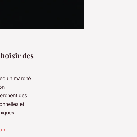
hoisir des
avec un marché
on
herchent des
onnelles et
hniques
tml