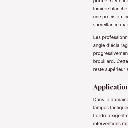
portée. Cette i
lumière blanche
une précision i
surveillance mar
Les professionne
angle d'éclaira
progressivemen
brouillard. Cett
reste supérieur 
Application
Dans le domain
lampes tactique
l'ordre exigent 
interventions ra