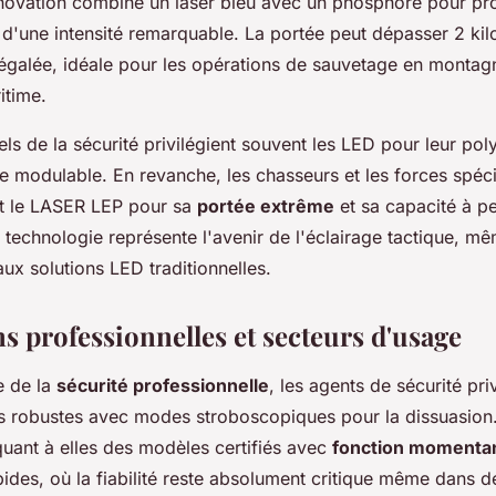
nnovation combine un laser bleu avec un phosphore pour pr
 d'une intensité remarquable. La portée peut dépasser 2 ki
négalée, idéale pour les opérations de sauvetage en montag
itime.
ls de la sécurité privilégient souvent les LED pour leur pol
ge modulable. En revanche, les chasseurs et les forces spéc
t le LASER LEP pour sa
portée extrême
et sa capacité à pe
e technologie représente l'avenir de l'éclairage tactique, m
aux solutions LED traditionnelles.
s professionnelles et secteurs d'usage
e de la
sécurité professionnelle
, les agents de sécurité pri
s robustes avec modes stroboscopiques pour la dissuasion.
quant à elles des modèles certifiés avec
fonction momenta
pides, où la fiabilité reste absolument critique même dans d