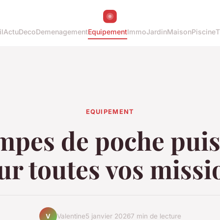
l
Actu
Deco
Demenagement
Equipement
Immo
Jardin
Maison
Piscine
T
EQUIPEMENT
mpes de poche pui
ur toutes vos missi
Valentine
5 janvier 2026
7 min de lecture
V