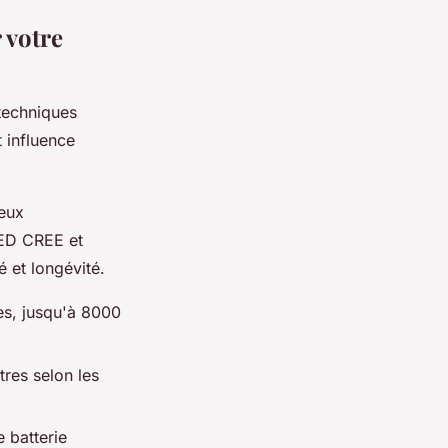
 votre
techniques
t influence
neux
LED CREE et
 et longévité.
es, jusqu'à 8000
tres selon les
e batterie