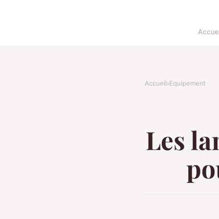
Accuei
Accueil
›
Equipement
Les la
po