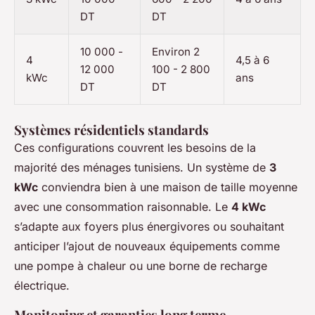
DT
DT
10 000 -
Environ 2
4
4,5 à 6
12 000
100 - 2 800
kWc
ans
DT
DT
Systèmes résidentiels standards
Ces configurations couvrent les besoins de la
majorité des ménages tunisiens. Un système de
3
kWc
conviendra bien à une maison de taille moyenne
avec une consommation raisonnable. Le
4 kWc
s’adapte aux foyers plus énergivores ou souhaitant
anticiper l’ajout de nouveaux équipements comme
une pompe à chaleur ou une borne de recharge
électrique.
Monitoring et garanties long terme