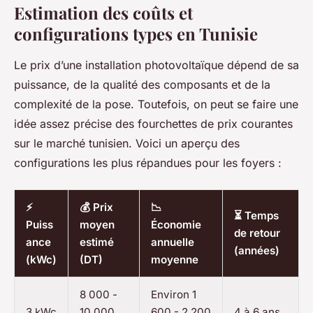
Estimation des coûts et
configurations types en Tunisie
Le prix d’une installation photovoltaïque dépend de sa
puissance, de la qualité des composants et de la
complexité de la pose. Toutefois, on peut se faire une
idée assez précise des fourchettes de prix courantes
sur le marché tunisien. Voici un aperçu des
configurations les plus répandues pour les foyers :
⚡
💰 Prix
📉
⏳ Temps
Puiss
moyen
Économie
de retour
ance
estimé
annuelle
(années)
(kWc)
(DT)
moyenne
8 000 -
Environ 1
3 kWc
10 000
600 - 2 200
4 à 6 ans