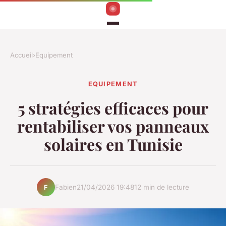
Accueil
›
Equipement
EQUIPEMENT
5 stratégies efficaces pour
rentabiliser vos panneaux
solaires en Tunisie
Fabien
21/04/2026 19:48
12 min de lecture
F