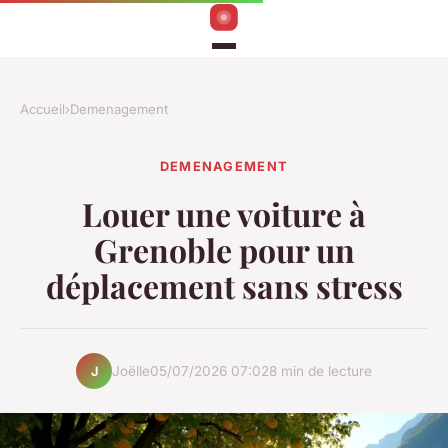
Accueil
›
Demenagement
DEMENAGEMENT
Louer une voiture à
Grenoble pour un
déplacement sans stress
Joëlle
05/07/2026 07:02
8 min de lecture
J