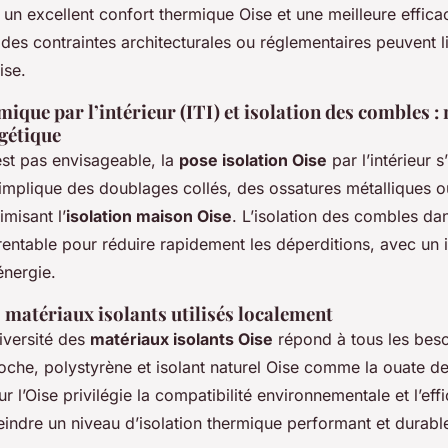
à un excellent confort thermique Oise et une meilleure effica
 des contraintes architecturales ou réglementaires peuvent li
ise.
mique par l’intérieur (ITI) et isolation des combles :
rgétique
est pas envisageable, la
pose isolation Oise
par l’intérieur
le implique des doublages collés, des ossatures métalliques
misant l’
isolation maison Oise
. L’isolation des combles dan
 rentable pour réduire rapidement les déperditions, avec un
énergie.
matériaux isolants utilisés localement
diversité des
matériaux isolants Oise
répond à tous les besoi
roche, polystyrène et isolant naturel Oise comme la ouate de
r l’Oise privilégie la compatibilité environnementale et l’effi
eindre un niveau d’isolation thermique performant et durabl