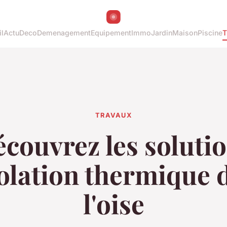
l
Actu
Deco
Demenagement
Equipement
Immo
Jardin
Maison
Piscine
T
TRAVAUX
couvrez les soluti
solation thermique 
l'oise