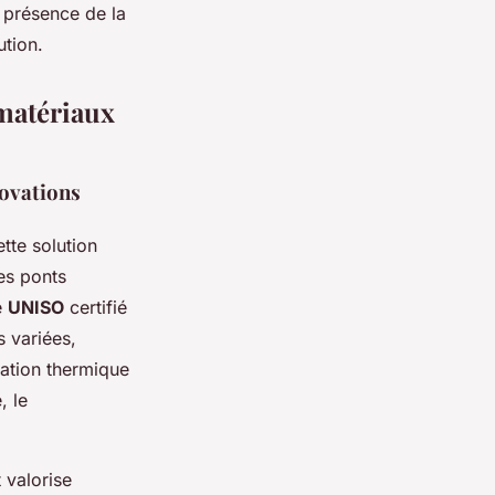
 présence de la
ution.
 matériaux
novations
tte solution
les ponts
e
UNISO
certifié
 variées,
lation thermique
, le
 valorise