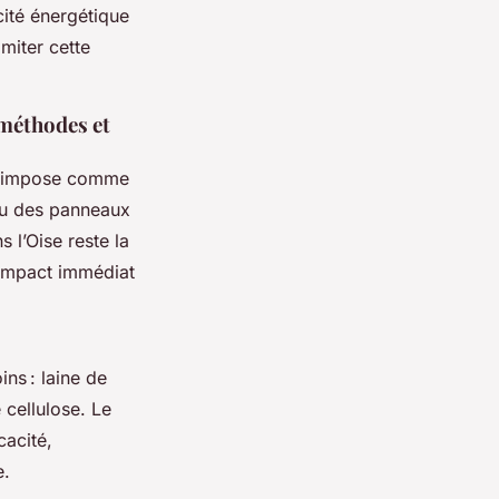
cité énergétique
miter cette
 méthodes et
 s’impose comme
 ou des panneaux
s l’Oise reste la
 impact immédiat
ns : laine de
 cellulose. Le
cacité,
e.