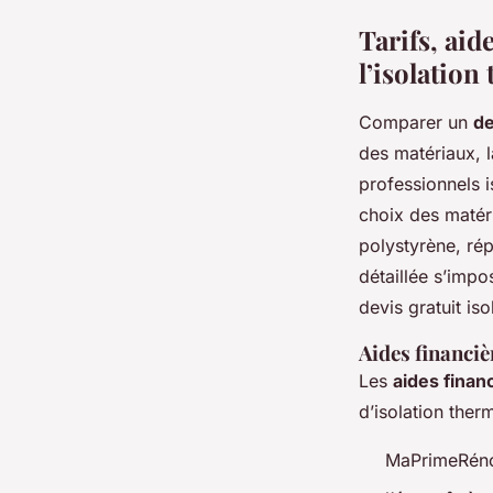
Tarifs, aid
l’isolation
Comparer un
de
des matériaux, l
professionnels i
choix des matéri
polystyrène, rép
détaillée s’imp
devis gratuit is
Aides financiè
Les
aides financ
d’isolation therm
MaPrimeRénov