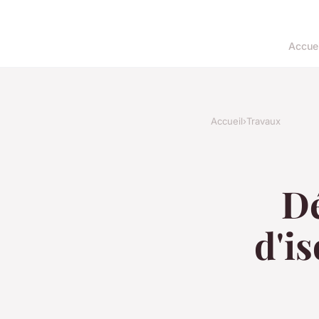
Accuei
Accueil
›
Travaux
Dé
d'i