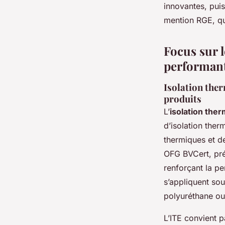
innovantes, pui
mention RGE, qui
Focus sur l
performant
Isolation ther
produits
L’
isolation ther
d’isolation ther
thermiques et d
OFG BVCert, pré
renforçant la p
s’appliquent sou
polyuréthane ou 
L’ITE convient 