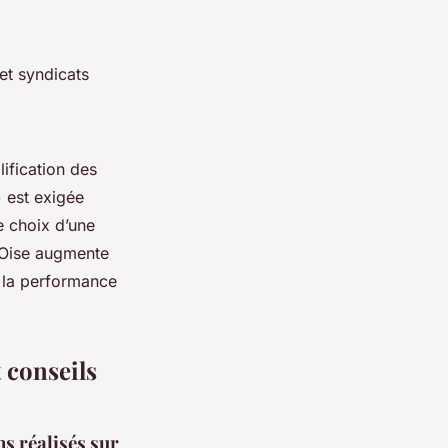
 et syndicats
alification des
) est exigée
e choix d’une
E Oise augmente
r la performance
t conseils
ns réalisés sur