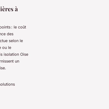
ières à
oints : le coût
ence des
ctue selon le
e ou le
s isolation Oise
rnissent un
ise.
olutions