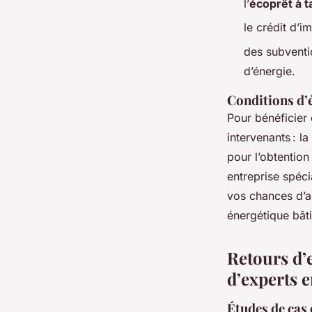
l’
écoprêt à t
le crédit d’i
des subventio
d’énergie.
Conditions d’é
Pour bénéficier
intervenants : l
pour l’obtention
entreprise spéci
vos chances d’a
énergétique bât
Retours d’e
d’experts 
Études de cas 