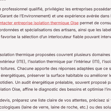
n professionnel qualifié, privilégiez les entreprises possédant
arant de l’Environnement) et une expérience avérée dans l
tacter entreprise isolation thermique Oise
permet de consu
oordonnées et spécialisations des artisans, ainsi que les labe
avorise la sélection d’un interlocuteur fiable pouvant interv
isolation thermique proposées couvrent plusieurs domaines : 
xtérieur (ITE), l’isolation thermique par l’intérieur (ITI), l’iso
toitures. Chacune apporte des réponses adaptées que ce so
 énergétiques, préserver la surface habitable ou améliorer l
otidien. Un audit énergétique préalable, souvent proposé pa
olation Oise, affine le diagnostic des besoins et optimise l’i
devis, préparez une liste claire de vos attentes, précisez si
ologiques (laine de verre, laine de roche, etc.) ou des solu