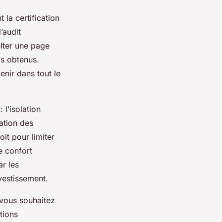
 la certification
’audit
lter une page
ls obtenus.
enir dans tout le
l’isolation
lation des
it pour limiter
e confort
r les
nvestissement.
 vous souhaitez
tions