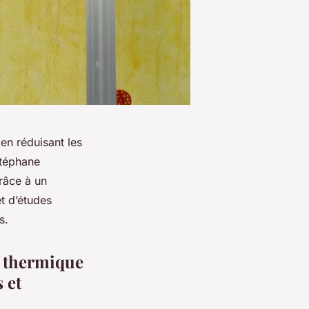
 en réduisant les
Stéphane
râce à un
t d’études
s.
n thermique
 et