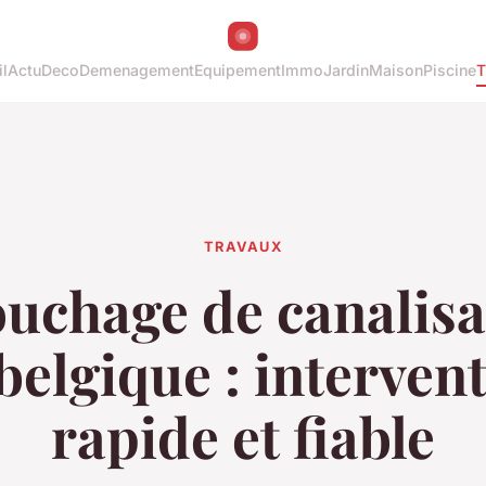
l
Actu
Deco
Demenagement
Equipement
Immo
Jardin
Maison
Piscine
T
TRAVAUX
uchage de canalisa
belgique : interven
rapide et fiable