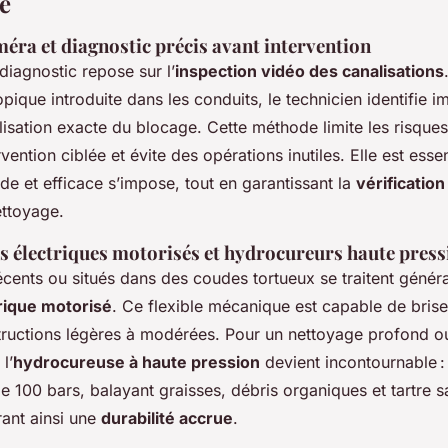
e
éra et diagnostic précis avant intervention
diagnostic repose sur l’
inspection vidéo des canalisations
ique introduite dans les conduits, le technicien identifie 
alisation exacte du blocage. Cette méthode limite les risque
vention ciblée et évite des opérations inutiles. Elle est essen
ide et efficace s’impose, tout en garantissant la
vérification
ttoyage.
ts électriques motorisés et hydrocureurs haute press
cents ou situés dans des coudes tortueux se traitent généra
trique motorisé
. Ce flexible mécanique est capable de briser
tructions légères à modérées. Pour un nettoyage profond o
l’
hydrocureuse à haute pression
devient incontournable :
de 100 bars, balayant graisses, débris organiques et tartre 
rant ainsi une
durabilité accrue
.