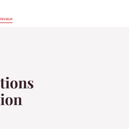
ravaux
tions
tion