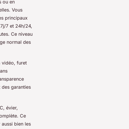
s ou en
elles. Vous
es principaux
7j/7 et 24h/24,
utes. Ce niveau
sage normal des
 vidéo, furet
sans
ransparence
t des garanties
C, évier,
complète. Ce
 aussi bien les