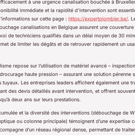
fficacement à une urgence canalisation bouchée à Bruxelle
ponibilité immédiate et la rapidité d'intervention sont essenti
’informations sur cette page :
https://expertplombier.be/
. L
ouchage canalisations en Belgique assurent une couverture 
nvoi de techniciens qualifiés dans un délai moyen de 30 min
rmet de limiter les dégâts et de retrouver rapidement un u
isme repose sur l’utilisation de matériel avancé – inspection
ydrocurage haute pression – assurant une solution pérenne 
tuyaux. Les entreprises leaders affichent également une t
sant des devis détaillés avant intervention, et offrent souven
squ’à deux ans sur leurs prestations.
cumulée et la diversité des interventions (débouchage de W
septique ou colonne principale) témoignent d’une expertise 
ccompagne d’un réseau régional dense, permettant de traiter