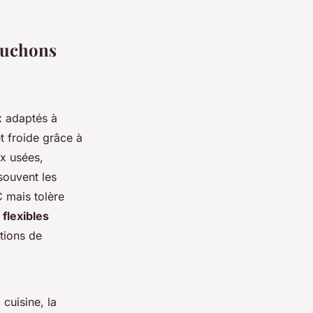
ouchons
x adaptés à
t froide grâce à
x usées,
ouvent les
 mais tolère
 flexibles
ations de
 cuisine, la