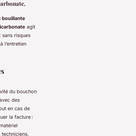
icarbonate,
 bouillante
bicarbonate
agit
t sans risques
 l’entretien
es
avité du bouchon
 avec des
out en cas de
er la facture :
matériel
 techniciens.