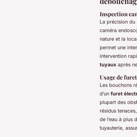
débouchag
Inspection cam
La précision du 
caméra endoscop
nature et la loc
permet une inter
intervention rap
tuyaux
après ne
Usage de fure
Les bouchons ré
d’un
furet élec
plupart des obs
résidus tenaces, 
de l’eau à plus 
tuyauterie, assu