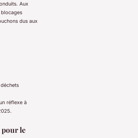
conduits. Aux
s blocages
 bouchons dus aux
 déchets
un réflexe à
2025.
 pour le