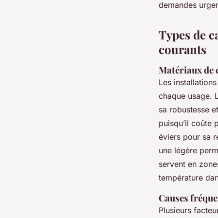
demandes urgente
Types de c
courants
Matériaux de c
Les installatio
chaque usage. 
sa robustesse e
puisqu’il coûte 
éviers pour sa 
une légère perm
servent en zones 
température dans
Causes fréque
Plusieurs facte