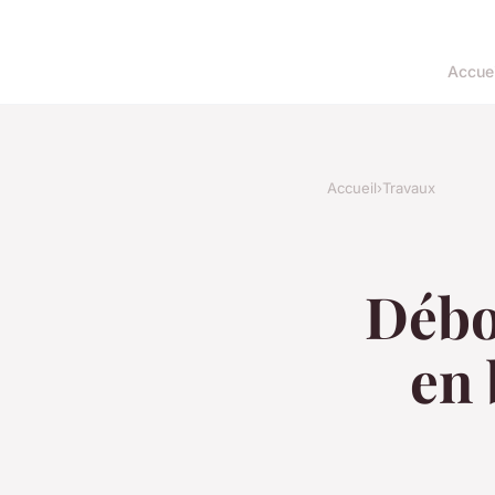
Accuei
Accueil
›
Travaux
Débo
en 